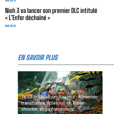
NEWS
Nioh 3 va lancer son premier DLC intitulé
« L’Enfer déchaîné »
NEWS
EN SAVOIR PLUS
TEST – Splatoon Raiders : Nintendo
transforme Splatoon en looter-
shooter, et ça fonctionne