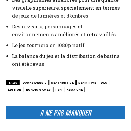
visuelle supérieure, spécialement en termes
de jeux de lumières et d’ombres
Des niveaux, personnages et
environnements améliorés et retravaillés
Le jeu tournera en 1080p natif
La balance du jeu et la distribution de butins
ont été revus
TAGS
DARKSIDERS 2
DEATHINITIVE
DEFINITIVE
DLC
ÉDITION
NORDIC GAMES
PS4
XBOX ONE
A NE PAS MANQUER