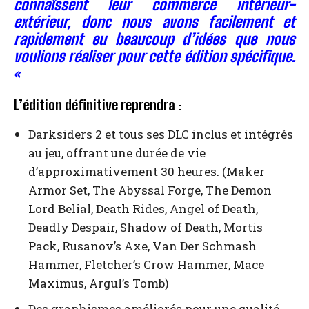
connaîssent leur
commerce
intérieur-
extérieur
, donc nous avons
facilement et
rapidement
eu
beaucoup d’idées
que nous
voulions
réaliser
pour cette
édition spécifique
.
«
L’édition définitive reprendra :
Darksiders 2 et tous ses DLC inclus et intégrés
au jeu, offrant une durée de vie
d’approximativement 30 heures. (Maker
Armor Set, The Abyssal Forge, The Demon
Lord Belial, Death Rides, Angel of Death,
Deadly Despair, Shadow of Death, Mortis
Pack, Rusanov’s Axe, Van Der Schmash
Hammer, Fletcher’s Crow Hammer, Mace
Maximus, Argul’s Tomb)
Des graphismes améliorés pour une qualité