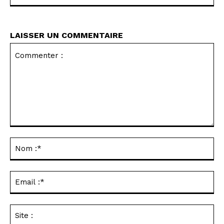
LAISSER UN COMMENTAIRE
Commenter
:
No
:*
Ema
:*
Sit
: