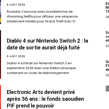
El
6 AOÛT 2026
M
1
Rockstar s'associe avec la plateforme de
streaming Netflix pour diffuser une séquence
26
totalement inédite pour Grand Theft Auto VI.
S
c
Diablo 4 sur Nintendo Switch 2 : la
e
22
date de sortie aurait déjà fuité
5 AOÛT 2026
Ga
Diablo 4 sortirait sur Nintendo Switch 2 en
F
septembre 2026 avec une édition physique
d
contenant un code de téléchargement.
22
Electronic Arts devient privé
après 36 ans : le fonds saoudien
PIF prend le pouvoir