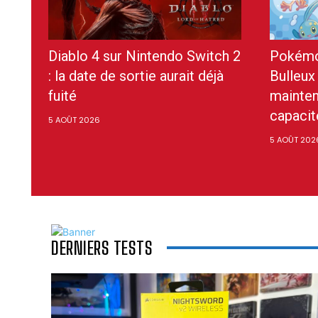
Diablo 4 sur Nintendo Switch 2
Pokémo
: la date de sortie aurait déjà
Bulleux
fuité
mainten
capacit
5 AOÛT 2026
5 AOÛT 202
DERNIERS TESTS