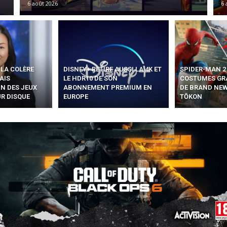
6 août 2026
6 
LA COLÈRE
DISNEY+ RETIRE AUSSI LA 4K ET
SPIDER-MAN 2
AIS
LE HDR10 DE SON
COSTUMES GRA
IN DES JEUX
ABONNEMENT PREMIUM EN
DE BRAND NEW
R DISQUE
EUROPE
TŌKON