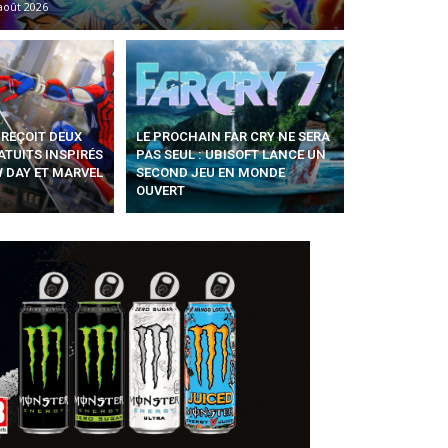
août 2026
 REÇOIT DEUX
LE PROCHAIN FAR CRY NE SERA
TUITS INSPIRÉS
PAS SEUL : UBISOFT LANCE UN
 DAY ET MARVEL
SECOND JEU EN MONDE
OUVERT