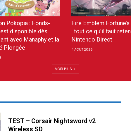
n Pokopia : Fonds-
Fire Emblem Fortune’
 est disponible dès
: tout ce qu’il faut reten
ant avec Manaphy et la
Nintendo Direct
é Plongée
4 AOÛT 2026
6
VOIR PLUS
TEST – Corsair Nightsword v2
Wireless SD