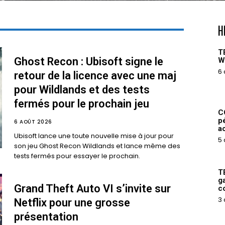
H
T
Ghost Recon : Ubisoft signe le
W
6 
retour de la licence avec une maj
pour Wildlands et des tests
fermés pour le prochain jeu
C
p
6 AOÛT 2026
a
Ubisoft lance une toute nouvelle mise à jour pour
5 
son jeu Ghost Recon Wildlands et lance même des
tests fermés pour essayer le prochain.
T
g
Grand Theft Auto VI s’invite sur
c
3 
Netflix pour une grosse
présentation