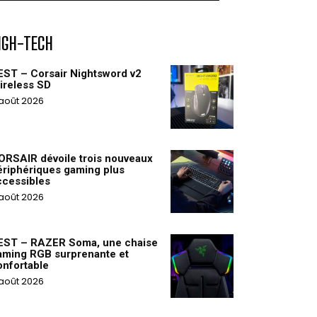
IGH-TECH
EST – Corsair Nightsword v2
ireless SD
août 2026
ORSAIR dévoile trois nouveaux
ériphériques gaming plus
ccessibles
août 2026
EST – RAZER Soma, une chaise
aming RGB surprenante et
onfortable
août 2026