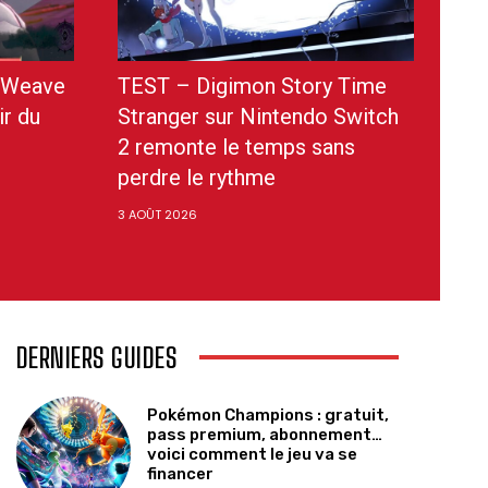
s Weave
TEST – Digimon Story Time
ir du
Stranger sur Nintendo Switch
2 remonte le temps sans
perdre le rythme
3 AOÛT 2026
DERNIERS GUIDES
Pokémon Champions : gratuit,
pass premium, abonnement…
voici comment le jeu va se
financer