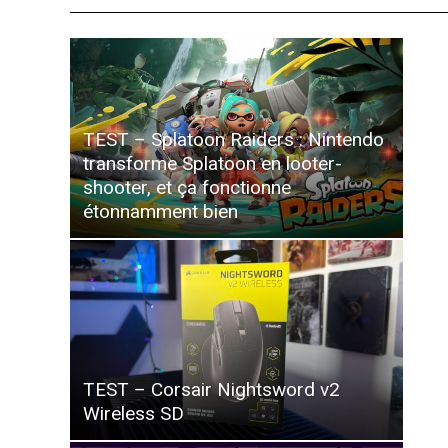
TEST – Splatoon Raiders : Nintendo
transforme Splatoon en looter-
shooter, et ça fonctionne
étonnamment bien
TEST – Corsair Nightsword v2
Wireless SD