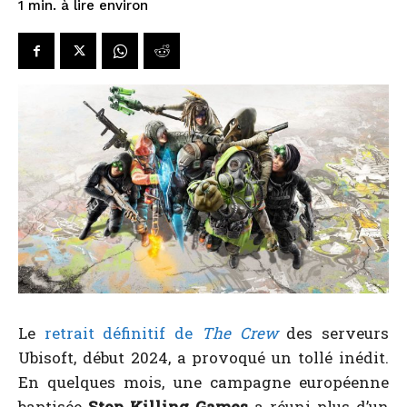
à lire environ
1
min.
Le
retrait définitif de
The Crew
des serveurs
Ubisoft, début 2024, a provoqué un tollé inédit.
En quelques mois, une campagne européenne
baptisée
Stop Killing Games
a réuni plus d’un