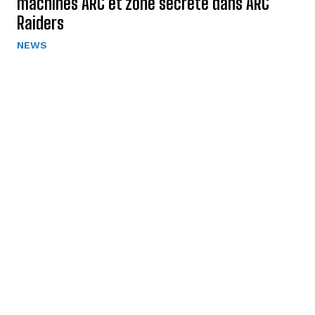
machines ARC et zone secrète dans ARC
Raiders
NEWS