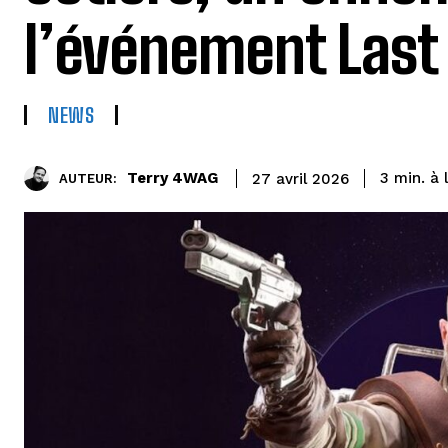
l’événement Last
NEWS
à 
Terry 4WAG
3
min.
27 avril 2026
AUTEUR: