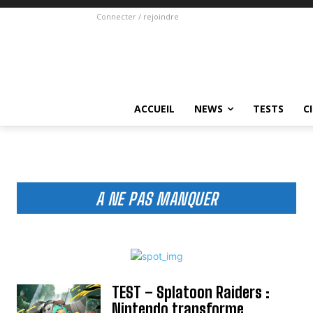
Connecter / rejoindre
ACCUEIL
NEWS
TESTS
C
A NE PAS MANQUER
TEST – Splatoon Raiders :
Nintendo transforme