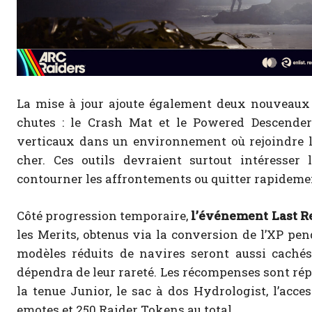
La mise à jour ajoute également deux nouveaux o
chutes : le Crash Mat et le Powered Descender. 
verticaux dans un environnement où rejoindre le
cher. Ces outils devraient surtout intéresser
contourner les affrontements ou quitter rapidemen
Côté progression temporaire,
l’événement Last Res
les Merits, obtenus via la conversion de l’XP penda
modèles réduits de navires seront aussi caché
dépendra de leur rareté. Les récompenses sont ré
la tenue Junior, le sac à dos Hydrologist, l’acce
emotes et 250 Raider Tokens au total.