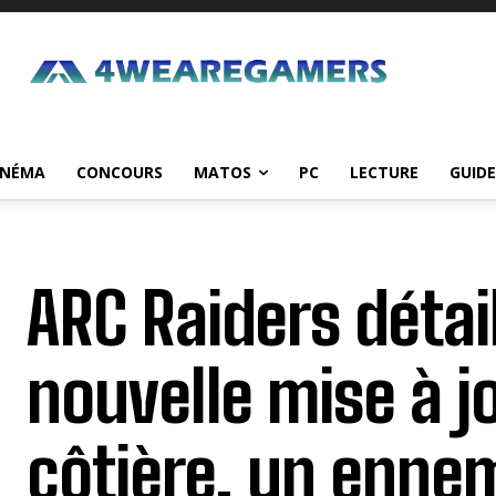
INÉMA
CONCOURS
MATOS
PC
LECTURE
GUIDE
ARC Raiders détail
nouvelle mise à j
côtière, un ennem