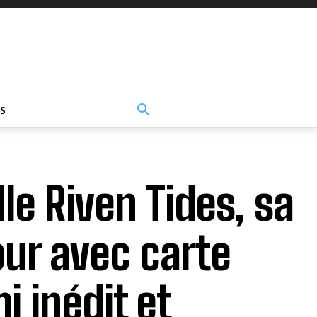
S
le Riven Tides, sa
our avec carte
i inédit et