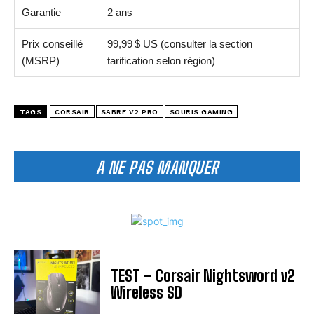
Garantie
2 ans
Prix conseillé
99,99 $ US (consulter la section
(MSRP)
tarification selon région)
TAGS
CORSAIR
SABRE V2 PRO
SOURIS GAMING
A NE PAS MANQUER
TEST – Corsair Nightsword v2
Wireless SD