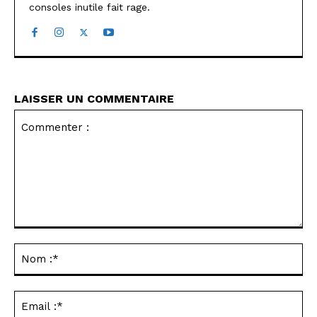
consoles inutile fait rage.
LAISSER UN COMMENTAIRE
Commenter
:
No
:*
Ema
:*