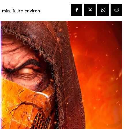
à lire environ
1
min.