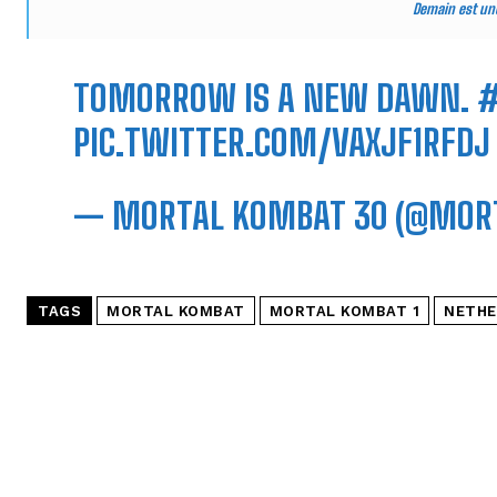
Demain est un
TOMORROW IS A NEW DAWN.
#
PIC.TWITTER.COM/VAXJF1RFDJ
— MORTAL KOMBAT 30 (@MOR
TAGS
MORTAL KOMBAT
MORTAL KOMBAT 1
NETHE