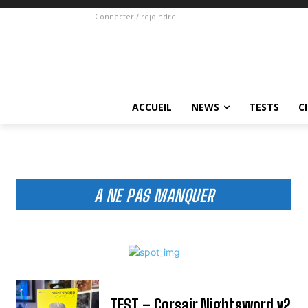
Connecter / rejoindre
ACCUEIL
NEWS
TESTS
C
A NE PAS MANQUER
TEST – Corsair Nightsword v2