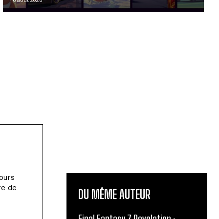
jours
re de
DU MÊME AUTEUR
Final Fantasy 7 Revelation :