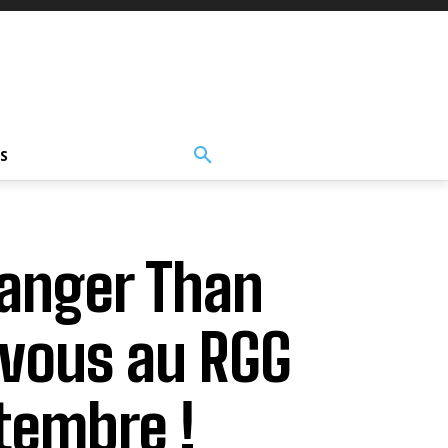
S
ranger Than
vous au RGG
tembre !