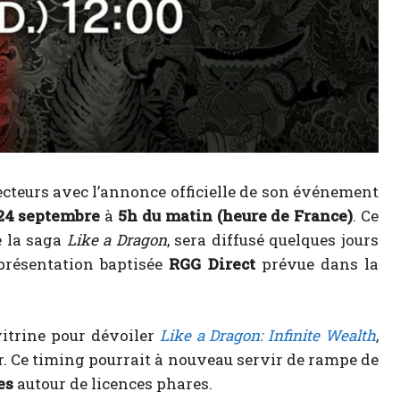
ecteurs avec l’annonce officielle de son événement
24 septembre
à
5h du matin (heure de France)
. Ce
e la saga
Like a Dragon
, sera diffusé quelques jours
présentation baptisée
RGG Direct
prévue dans la
 vitrine pour dévoiler
Like a Dragon: Infinite Wealth
,
er. Ce timing pourrait à nouveau servir de rampe de
es
autour de licences phares.