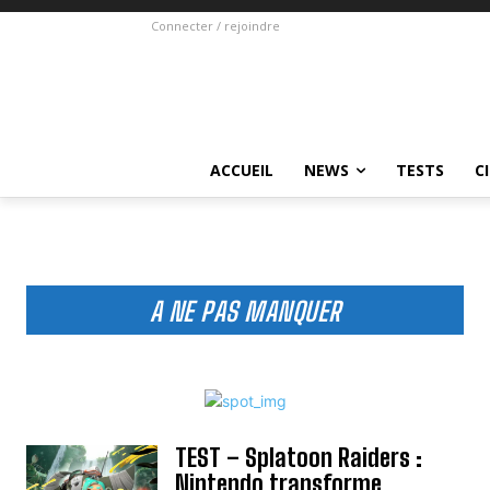
Connecter / rejoindre
ACCUEIL
NEWS
TESTS
C
A NE PAS MANQUER
TEST – Splatoon Raiders :
Nintendo transforme