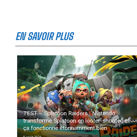
EN SAVOIR PLUS
TEST – Splatoon Raiders : Nintendo
transforme Splatoon en looter-shooter, et
ça fonctionne étonnamment bien
8 août 2026