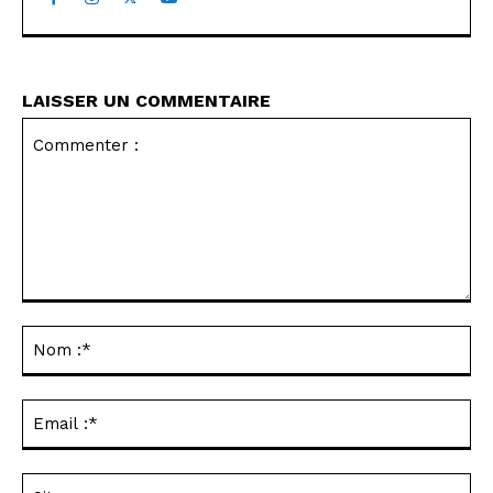
LAISSER UN COMMENTAIRE
Commenter
:
No
:*
Ema
:*
Sit