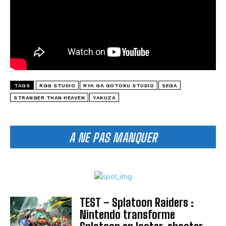
TAGS
RGG STUDIO
RYA GA GOTOKU STUDIO
SEGA
STRANGER THAN HEAVEN
YAKUZA
A NE PAS MANQUER
TEST – Splatoon Raiders :
Nintendo transforme