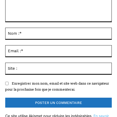
Commenter
:
No
:*
Ema
:*
Sit
:
Enregistrer mon nom, email et site web dans ce navigateur
pour la prochaine fois que je commenterai.
Ce site utilise Akismet pour réduire les indésirables.
En savoir