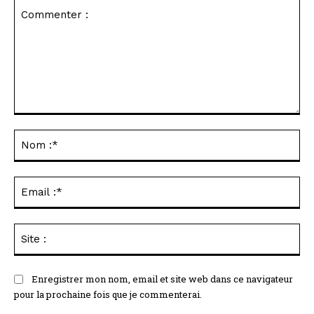
Commenter
:
No
:*
Ema
:*
Sit
:
Enregistrer mon nom, email et site web dans ce navigateur
pour la prochaine fois que je commenterai.