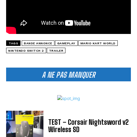
TAGS
BANDE ANNONCE
GAMEPLAY
MARIO KART WORLD
NINTENDO SWITCH 2
TRAILER
A NE PAS MANQUER
TEST – Corsair Nightsword v2
Wireless SD