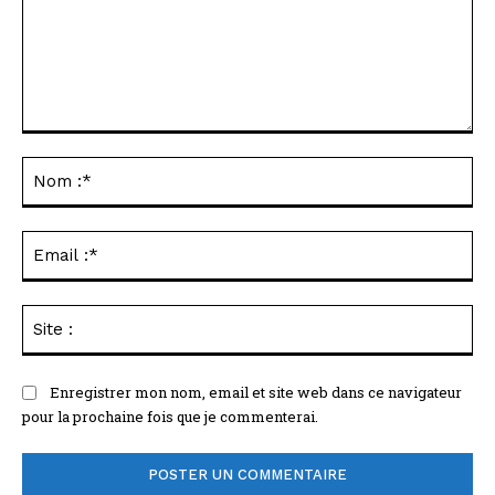
Commenter
:
No
:*
Ema
:*
Sit
:
Enregistrer mon nom, email et site web dans ce navigateur
pour la prochaine fois que je commenterai.