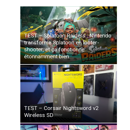
TEST – Splatoon Raiders : Nintendo
transforme Splatoon en looter-
shooter, et ça fonctionne
étonnamment bien
TEST – Corsair Nightsword v2
Wireless SD