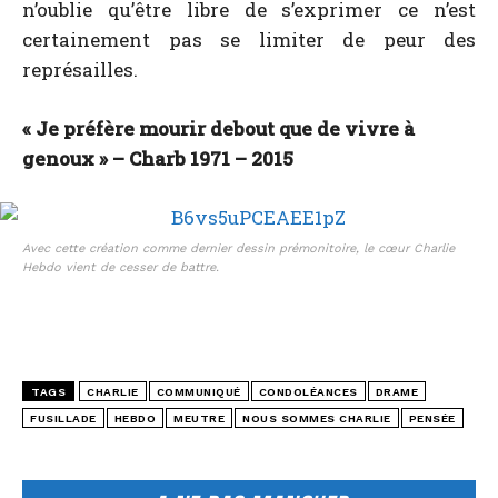
n’oublie qu’être libre de s’exprimer ce n’est
certainement pas se limiter de peur des
représailles.
« Je préfère mourir debout que de vivre à
genoux » – Charb 1971 – 2015
Avec cette création comme dernier dessin prémonitoire, le cœur Charlie
Hebdo vient de cesser de battre.
TAGS
CHARLIE
COMMUNIQUÉ
CONDOLÉANCES
DRAME
FUSILLADE
HEBDO
MEUTRE
NOUS SOMMES CHARLIE
PENSÉE