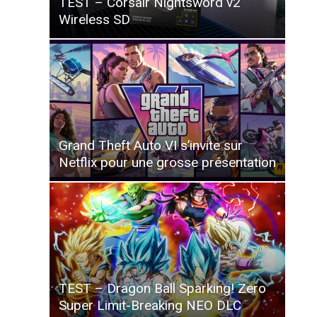
TEST – Corsair Nightsword v2
Wireless SD
Grand Theft Auto VI s’invite sur
Netflix pour une grosse présentation
TEST – Dragon Ball Sparking! Zero
Super Limit-Breaking NEO DLC