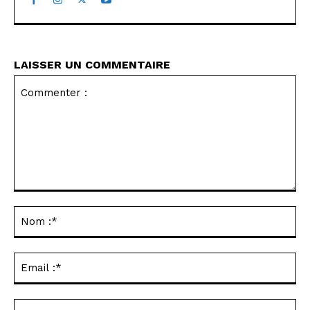
LAISSER UN COMMENTAIRE
Commenter
:
No
:*
Ema
:*
Sit