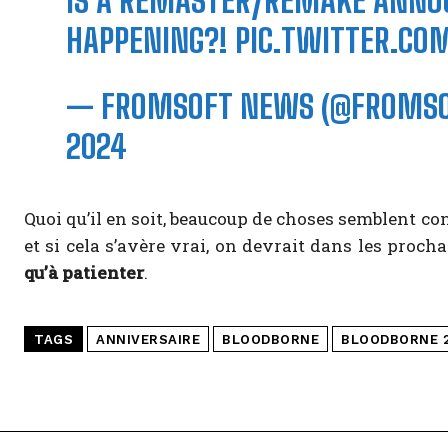
IS A REMASTER/REMAKE ANNO
HAPPENING?!
PIC.TWITTER.CO
— FROMSOFT NEWS (@FROMSO
2024
Quoi qu’il en soit, beaucoup de choses semblent c
et si cela s’avère vrai, on devrait dans les proch
qu’à patienter
.
TAGS
ANNIVERSAIRE
BLOODBORNE
BLOODBORNE 