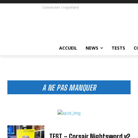
Connecter / rejoindre
ACCUEIL
NEWS
TESTS
C
A NE PAS MANQUER
TEST – Corsair Nightsword v2