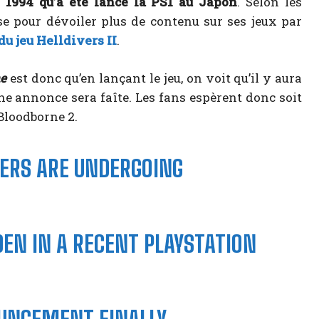
 1994 qu’a été lancé la PS1 au Japon
. Selon les
 pour dévoiler plus de contenu sur ses jeux par
u jeu Helldivers II
.
e
est donc qu’en lançant le jeu, on voit qu’il y aura
e annonce sera faîte. Les fans espèrent donc soit
Bloodborne 2.
ERS ARE UNDERGOING
EN IN A RECENT PLAYSTATION