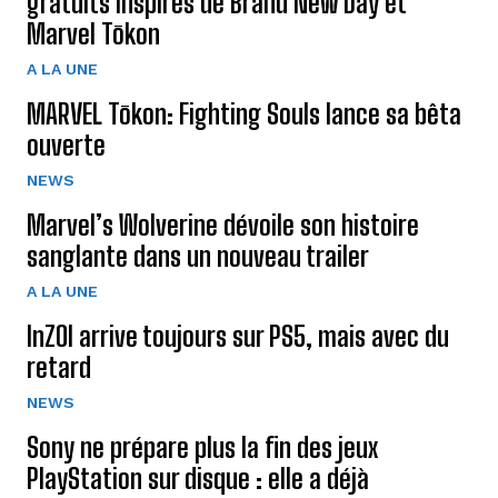
gratuits inspirés de Brand New Day et
Marvel Tōkon
A LA UNE
MARVEL Tōkon: Fighting Souls lance sa bêta
ouverte
NEWS
Marvel’s Wolverine dévoile son histoire
sanglante dans un nouveau trailer
A LA UNE
InZOI arrive toujours sur PS5, mais avec du
retard
NEWS
Sony ne prépare plus la fin des jeux
PlayStation sur disque : elle a déjà