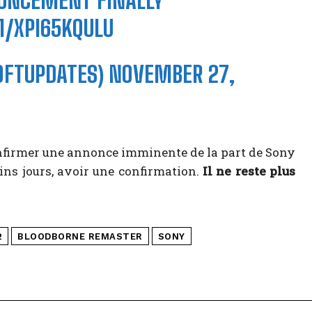
UNCEMENT FINALLY
M/XPI65KQULU
FTUPDATES)
NOVEMBER 27,
onfirmer une annonce imminente de la part de Sony
ains jours, avoir une confirmation.
Il ne reste plus
2
BLOODBORNE REMASTER
SONY