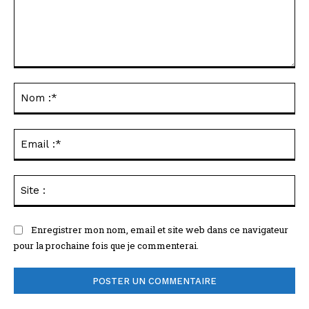
Commenter
:
No
:*
Ema
:*
Sit
:
Enregistrer mon nom, email et site web dans ce navigateur
pour la prochaine fois que je commenterai.