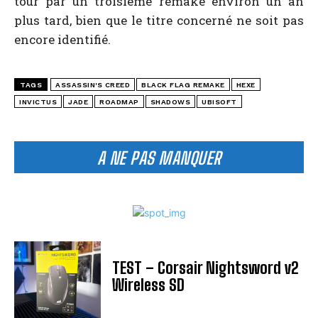
tour par un troisième remake environ un an
plus tard, bien que le titre concerné ne soit pas
encore identifié.
TAGS
ASSASSIN'S CREED
BLACK FLAG REMAKE
HEXE
INVICTUS
JADE
ROADMAP
SHADOWS
UBISOFT
A NE PAS MANQUER
TEST – Corsair Nightsword v2
Wireless SD