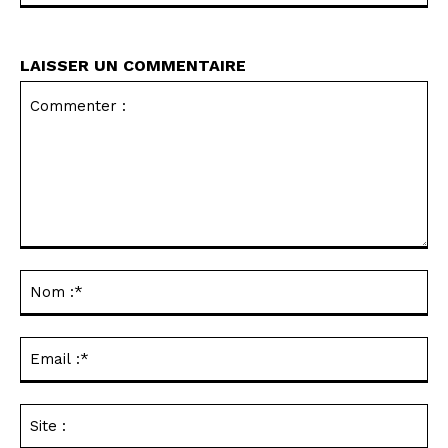
LAISSER UN COMMENTAIRE
Commenter
:
No
:*
Ema
:*
Sit
: