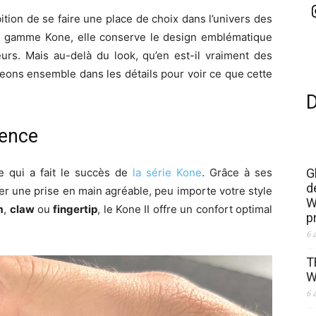
ition de se faire une place de choix dans l’univers des
bre gamme Kone, elle conserve le design emblématique
eurs. Mais au-delà du look, qu’en est-il vraiment des
eons ensemble dans les détails pour voir ce que cette
rence
 qui a fait le succès de
la série Kone
. Grâce à ses
G
d
ouver une prise en main agréable, peu importe votre style
W
m
,
claw
ou
fingertip
, le Kone II offre un confort optimal
p
6 
T
W
6 