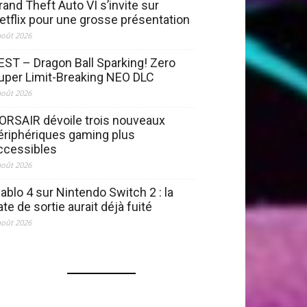
rand Theft Auto VI s’invite sur
etflix pour une grosse présentation
août 2026
EST – Dragon Ball Sparking! Zero
uper Limit-Breaking NEO DLC
août 2026
ORSAIR dévoile trois nouveaux
ériphériques gaming plus
ccessibles
août 2026
iablo 4 sur Nintendo Switch 2 : la
ate de sortie aurait déjà fuité
août 2026