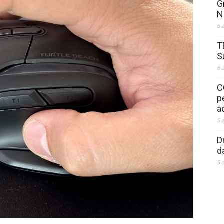
G
N
6 
T
S
6 
C
p
a
5 
D
d
5 