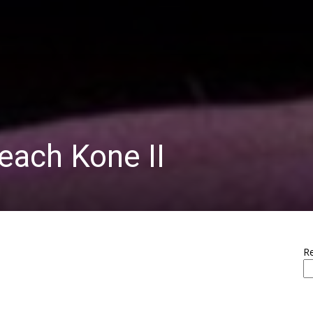
each Kone II
R