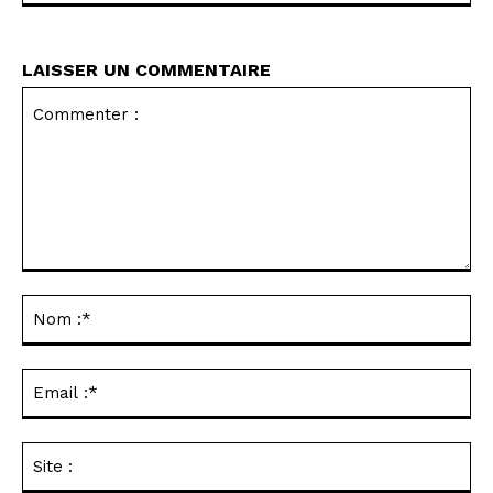
LAISSER UN COMMENTAIRE
Commenter
:
No
:*
Ema
:*
Sit
: