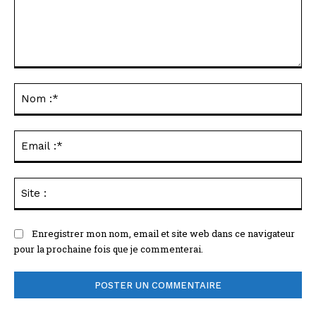
Commenter
:
No
:*
Ema
:*
Sit
:
Enregistrer mon nom, email et site web dans ce navigateur
pour la prochaine fois que je commenterai.