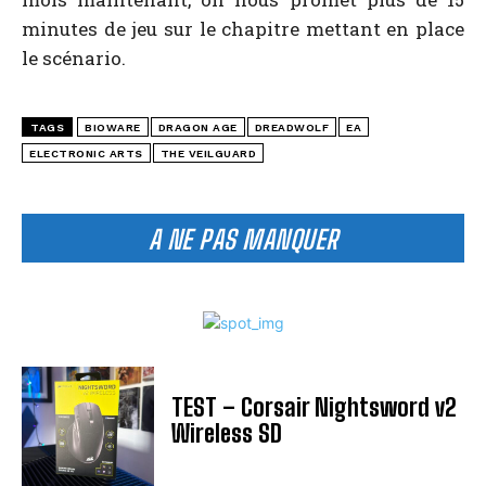
minutes de jeu sur le chapitre mettant en place
le scénario.
TAGS
BIOWARE
DRAGON AGE
DREADWOLF
EA
ELECTRONIC ARTS
THE VEILGUARD
A NE PAS MANQUER
TEST – Corsair Nightsword v2
Wireless SD