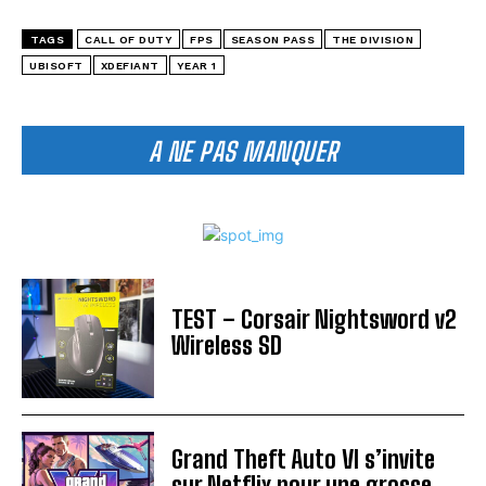
TAGS
CALL OF DUTY
FPS
SEASON PASS
THE DIVISION
UBISOFT
XDEFIANT
YEAR 1
A NE PAS MANQUER
TEST – Corsair Nightsword v2
Wireless SD
Grand Theft Auto VI s’invite
sur Netflix pour une grosse