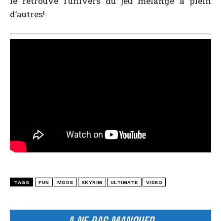
le retrouve l’univers du jeu mélangé à plein
d’autres!
TAGS
FUN
MODS
SKYRIM
ULTIMATE
VIDEO