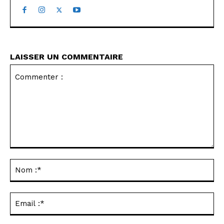
LAISSER UN COMMENTAIRE
Commenter
:
No
:*
Ema
:*