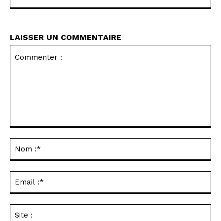
LAISSER UN COMMENTAIRE
Commenter
:
No
:*
Ema
:*
Sit
: