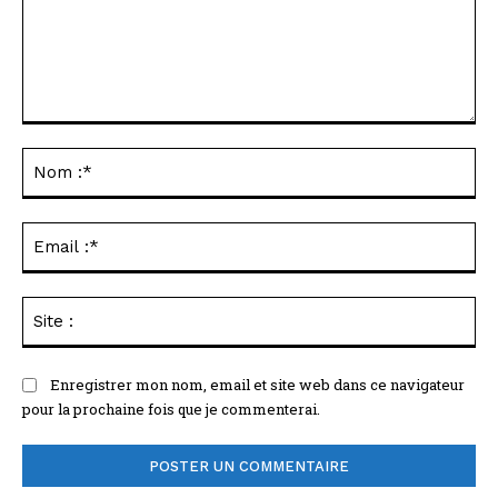
Commenter
:
No
:*
Ema
:*
Sit
:
Enregistrer mon nom, email et site web dans ce navigateur
pour la prochaine fois que je commenterai.