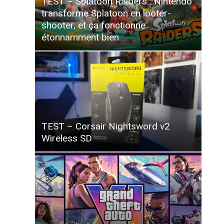
TEST – Splatoon Raiders : Nintendo
transforme Splatoon en looter-
shooter, et ça fonctionne
étonnamment bien
TEST – Corsair Nightsword v2
Wireless SD