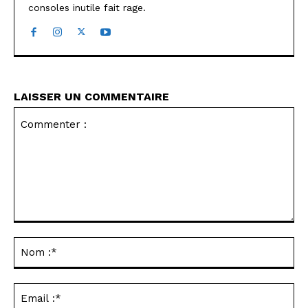
consoles inutile fait rage.
LAISSER UN COMMENTAIRE
Commenter
:
No
:*
Ema
:*