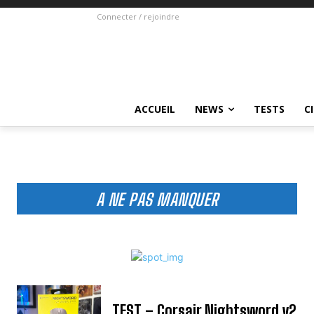
Connecter / rejoindre
ACCUEIL
NEWS
TESTS
C
A NE PAS MANQUER
TEST – Corsair Nightsword v2