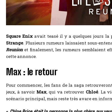
Square Enix
avait teasé il y a quelques jours la
Strange
. Plusieurs rumeurs laissaient sous-enten
Reunion
et finalement, les rumeurs semblaient eff
cette annonce.
Max : le retour
Pour commencer, les fans de la saga retrouveron
jeux, à savoir
Max
, qui va retrouver
Chloé
. La v
scénario principal, mais reste très avare en infor
«
Chloe Price était la personne la plus chère aux yeu