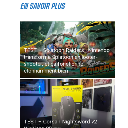
EN SAVOIR PLUS
TEST – Splatoon Raiders : Nintendo
transforme Splatoon en looter-
shooter, et ça fonctionne
étonnamment bien
TEST – Corsair Nightsword v2