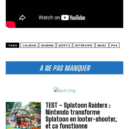
TAGS
CALIBAN
GAMING
GÖRTZ
INTERVIEW
MARC
PS4
A NE PAS MANQUER
TEST – Splatoon Raiders :
Nintendo transforme
Splatoon en looter-shooter,
et ça fonctionne