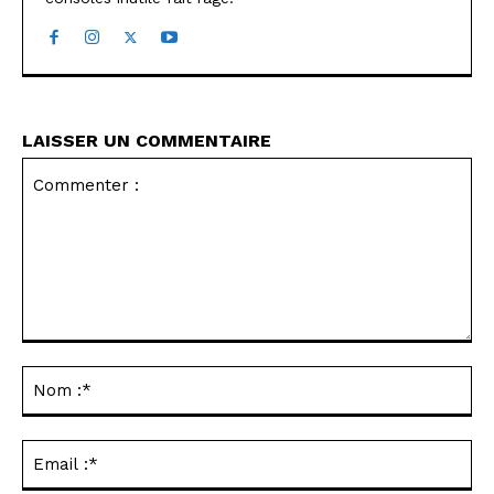
LAISSER UN COMMENTAIRE
Commenter
:
No
:*
Ema
:*