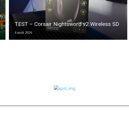
TEST – Corsair Nightsword v2 Wireless SD
6 août 2026