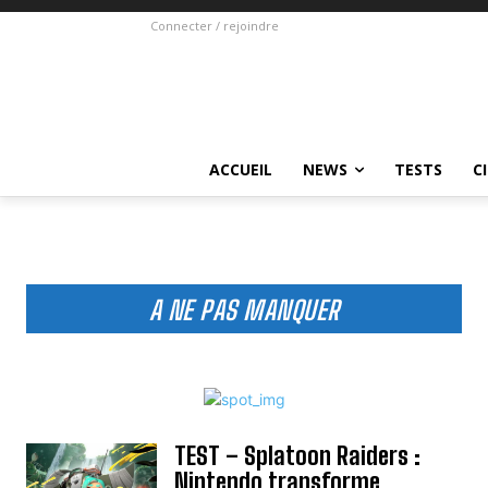
Connecter / rejoindre
ACCUEIL
NEWS
TESTS
C
A NE PAS MANQUER
TEST – Splatoon Raiders :
Nintendo transforme