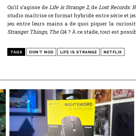
Qu’il s’agisse de
Life is Strange 2
, de
Lost Records: 
studio maîtrise ce format hybride entre série et je
jeu entre leurs mains a de quoi piquer la curiosit
Stranger Things
,
The OA
? À ce stade, tout est possib
TAGS
DON'T NOD
LIFE IS STRANGE
NETFLIX