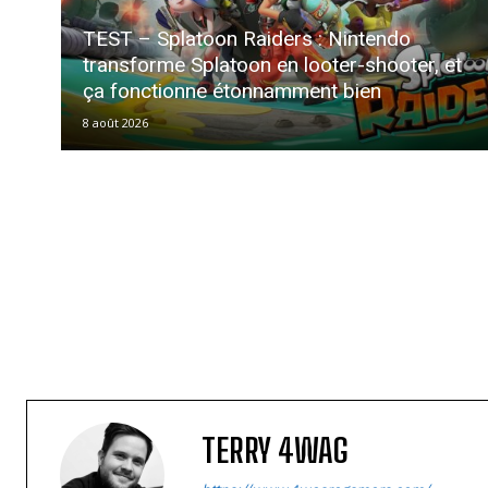
TEST – Splatoon Raiders : Nintendo
transforme Splatoon en looter-shooter, et
ça fonctionne étonnamment bien
8 août 2026
TERRY 4WAG