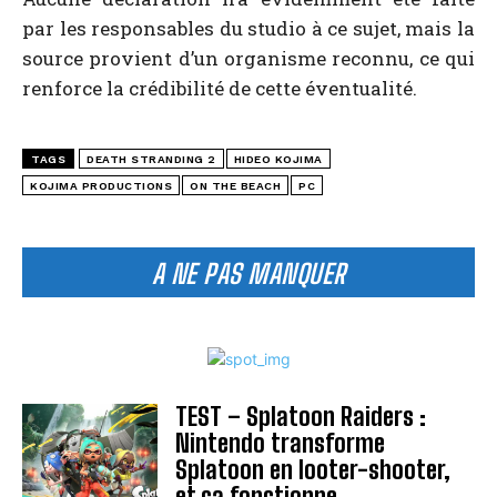
par les responsables du studio à ce sujet, mais la
source provient d’un organisme reconnu, ce qui
renforce la crédibilité de cette éventualité.
TAGS
DEATH STRANDING 2
HIDEO KOJIMA
KOJIMA PRODUCTIONS
ON THE BEACH
PC
A NE PAS MANQUER
TEST – Splatoon Raiders :
Nintendo transforme
Splatoon en looter-shooter,
et ça fonctionne