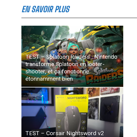
EN SAVOIR PLUS
TEST – Splatoon Raiders : Nintendo
transforme Splatoon en looter-
shooter, et ça fonctionne
étonnamment bien
TEST – Corsair Nightsword v2