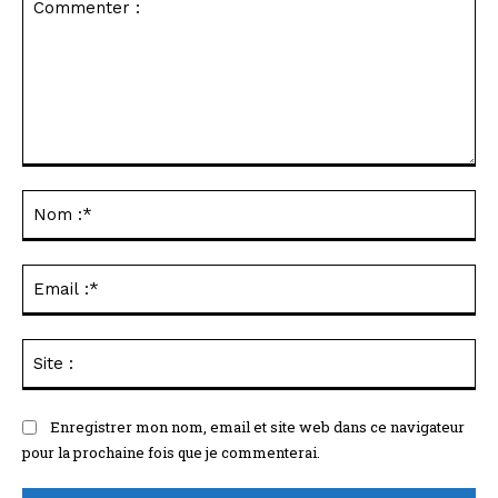
Commenter
:
No
:*
Ema
:*
Sit
:
Enregistrer mon nom, email et site web dans ce navigateur
pour la prochaine fois que je commenterai.