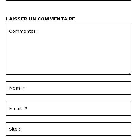
LAISSER UN COMMENTAIRE
Commenter
:
No
:*
Ema
:*
Sit
: