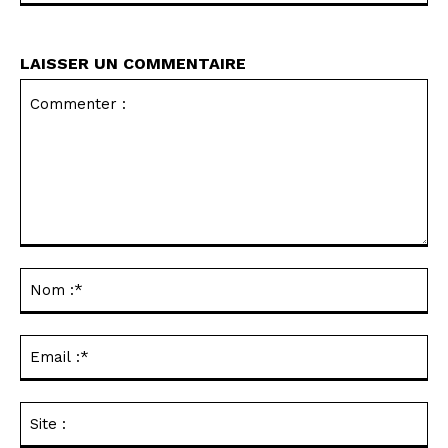
LAISSER UN COMMENTAIRE
Commenter
:
No
:*
Ema
:*
Sit
: