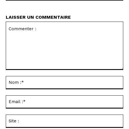
LAISSER UN COMMENTAIRE
Commenter
:
No
:*
Ema
:*
Sit
: