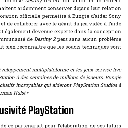
franchise
Destiny
restera un studio et un éditeur
haitent ardemment conserver depuis leur relation
boration officielle permettra à Bungie d’aider Sony
et de collaborer avec le géant du jeu vidéo à l’aide
 est également devenue experte dans la conception
 communauté de
Destiny 2
peut sans aucun problème
aut bien reconnaitre que les soucis techniques sont
éveloppement multiplateforme et les jeux-service live
Station à des centaines de millions de joueurs.
Bungie
lusifs incroyables qui aideront PlayStation Studios à
ermen Hulst.
«
usivité PlayStation
de ce partenariat pour l’élaboration de ses futurs