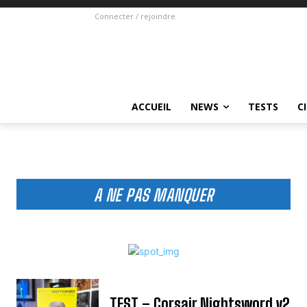
Connecter / rejoindre
ACCUEIL
NEWS
TESTS
C
A NE PAS MANQUER
TEST – Corsair Nightsword v2