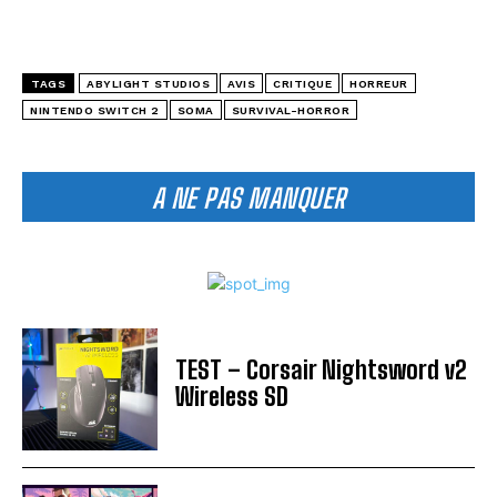
TAGS
ABYLIGHT STUDIOS
AVIS
CRITIQUE
HORREUR
NINTENDO SWITCH 2
SOMA
SURVIVAL-HORROR
A NE PAS MANQUER
TEST – Corsair Nightsword v2
Wireless SD