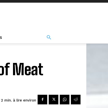
S
of Meat
à lire environ
2
min.