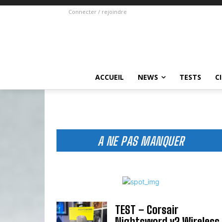
Connecter / rejoindre
ACCUEIL
NEWS
TESTS
C
A NE PAS MANQUER
TEST – Corsair
Nightsword v2 Wireless