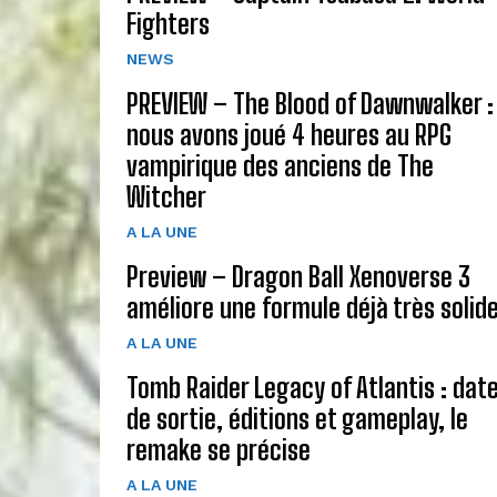
Fighters
NEWS
PREVIEW – The Blood of Dawnwalker :
nous avons joué 4 heures au RPG
vampirique des anciens de The
Witcher
A LA UNE
Preview – Dragon Ball Xenoverse 3
améliore une formule déjà très solid
A LA UNE
Tomb Raider Legacy of Atlantis : dat
de sortie, éditions et gameplay, le
remake se précise
A LA UNE