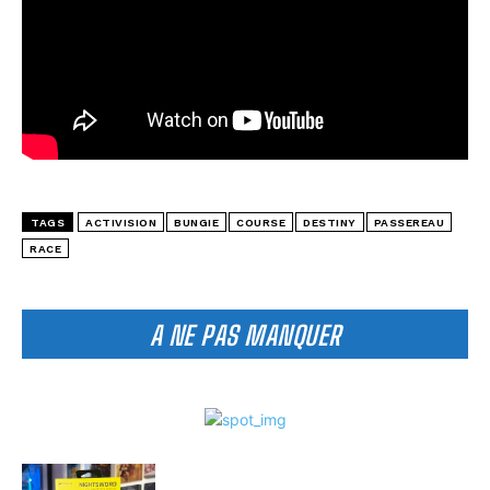
TAGS
ACTIVISION
BUNGIE
COURSE
DESTINY
PASSEREAU
RACE
A NE PAS MANQUER