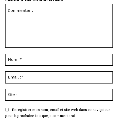
Commenter
:
No
:*
Ema
:*
Sit
:
Enregistrer mon nom, email et site web dans ce navigateur
pour la prochaine fois que je commenterai.