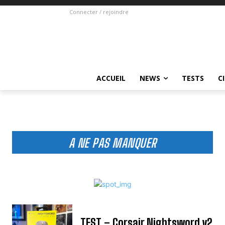
Connecter / rejoindre
ACCUEIL
NEWS
TESTS
C
A NE PAS MANQUER
TEST – Corsair Nightsword v2