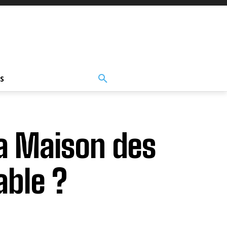
S
La Maison des
able ?