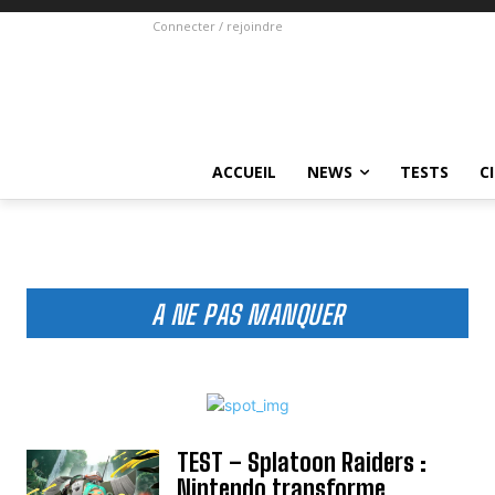
Connecter / rejoindre
ACCUEIL
NEWS
TESTS
C
A NE PAS MANQUER
TEST – Splatoon Raiders :
Nintendo transforme