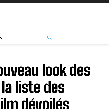
S
nouveau look des
la liste des
ilm dévoilés