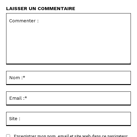
LAISSER UN COMMENTAIRE
Commenter
:
No
:*
Ema
:*
Sit
:
Enregistrer mon nom, email et site web dans ce navigateur