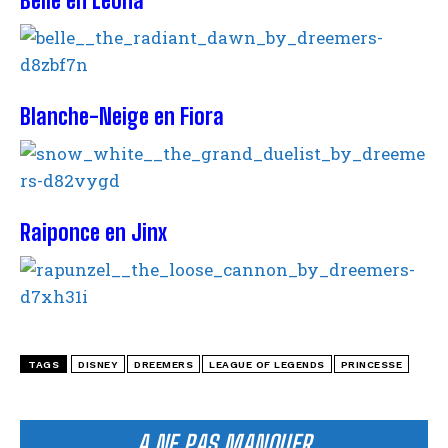
Belle en Léona
Blanche-Neige en Fiora
Raiponce en Jinx
TAGS
DISNEY
DREEMERS
LEAGUE OF LEGENDS
PRINCESSE
A NE PAS MANQUER