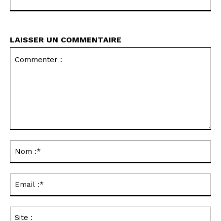
LAISSER UN COMMENTAIRE
Commenter
:
No
:*
Ema
:*
Sit