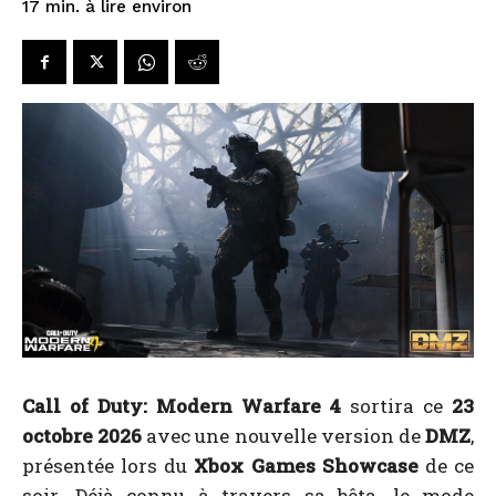
à lire environ
17
min.
Call of Duty: Modern Warfare 4
sortira ce
23
octobre 2026
avec une nouvelle version de
DMZ
,
présentée lors du
Xbox Games Showcase
de ce
soir. Déjà connu à travers sa bêta, le mode