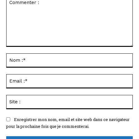
Commenter
:
No
:*
Ema
:*
Sit
:
Enregistrer mon nom, email et site web dans ce navigateur
pour la prochaine fois que je commenterai.