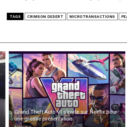
TAGS
CRIMSON DESERT
MICROTRANSACTIONS
PE
Grand Theft Auto VI s’invite sur Netflix pour
une grosse présentation
6 août 2026