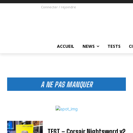
Connecter / rejoindre
ACCUEIL
NEWS
TESTS
C
A NE PAS MANQUER
TEST – Corsair Nightsword v2