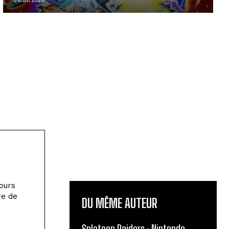
jours
re de
DU MÊME AUTEUR
Splatoon Raiders : Nintendo