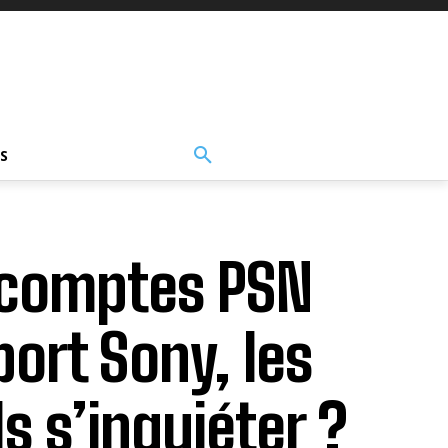
S
s comptes PSN
port Sony, les
s s’inquiéter ?