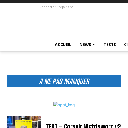
Connecter / rejoindre
ACCUEIL
NEWS
TESTS
C
A NE PAS MANQUER
TEST – Corsair Nightsword v2