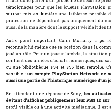
Il faut donc parler d’un problème de sécurité pr
témoignages pour que les joueurs PlayStation p
surtout mis en lumière une faiblesse possible 
protection ne dépendrait pas uniquement du mot 
aussi de la manière dont le support vérifie l’identit
Autre point important, Colin Moriarty a pu r
reconnaît lui-même que sa position dans la comm
joué un rôle. Pour un joueur lambda, la situation 
contient des années d’achats numériques, des sa
ou une bibliothèque PS4 et PS5 bien remplie. C’
sensible :
un compte PlayStation Network ne ser
aussi une partie de l’historique numérique d’un j
En attendant une réponse de Sony,
les utilisat
évitant d’afficher publiquement leur PSN ID sur
profil visible ou à une activité médiatique. Il es