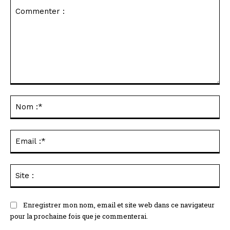
Commenter
:
No
:*
Ema
:*
Sit
:
Enregistrer mon nom, email et site web dans ce navigateur
pour la prochaine fois que je commenterai.