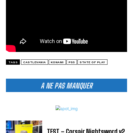
TAGS
CASTLEVANIA
KONAMI
PS5
STATE OF PLAY
A NE PAS MANQUER
TEST – Corsair Nightsword v2