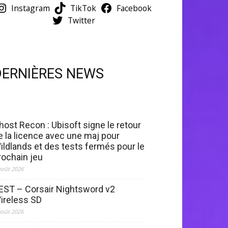
Instagram
TikTok
Facebook
Twitter
DERNIÈRES NEWS
host Recon : Ubisoft signe le retour
e la licence avec une maj pour
ildlands et des tests fermés pour le
rochain jeu
août 2026
EST – Corsair Nightsword v2
ireless SD
août 2026