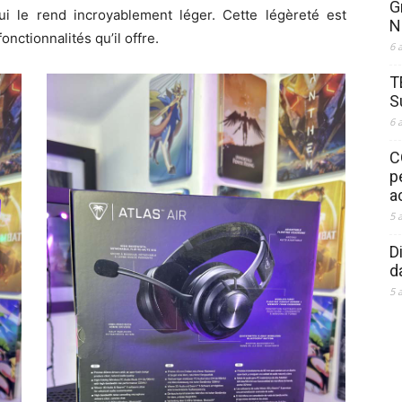
G
i le rend incroyablement léger. Cette légèreté est
N
ctionnalités qu’il offre.
6 
T
S
6 
C
p
a
5 
D
d
5 