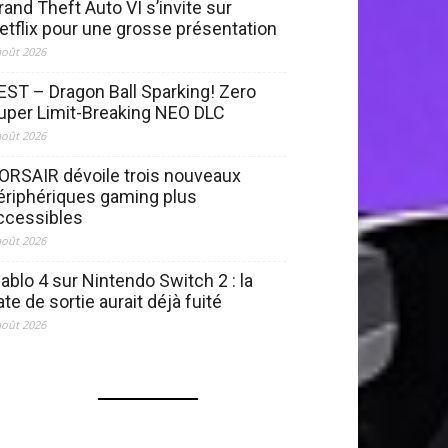
rand Theft Auto VI s’invite sur
etflix pour une grosse présentation
août 2026
EST – Dragon Ball Sparking! Zero
uper Limit-Breaking NEO DLC
août 2026
ORSAIR dévoile trois nouveaux
ériphériques gaming plus
ccessibles
août 2026
iablo 4 sur Nintendo Switch 2 : la
ate de sortie aurait déjà fuité
août 2026