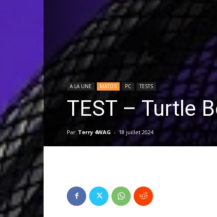
A LA UNE
MATOS
PC
TESTS
TEST – Turtle B
Par
Terry 4WAG
-
18 juillet 2024