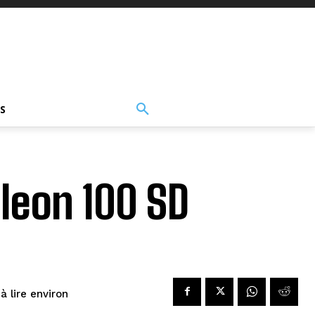
S
lleon 100 SD
à lire environ