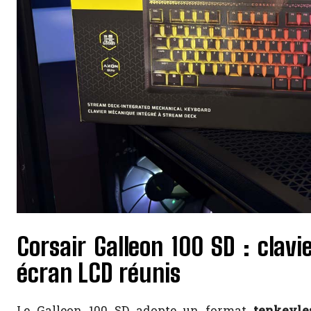
Corsair Galleon 100 SD : clav
écran LCD réunis
Le Galleon 100 SD adopte un format
tenkeyle