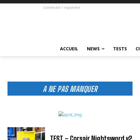
Connecter / rejoindre
ACCUEIL
NEWS
TESTS
C
A NE PAS MANQUER
TEST – Corsair Nightsword v2