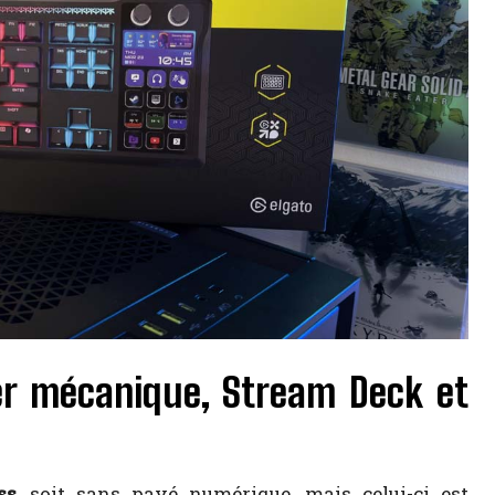
ier mécanique, Stream Deck et
ss
, soit sans pavé numérique, mais celui-ci est