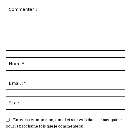
Commenter
:
No
:*
Ema
:*
Sit
:
Enregistrer mon nom, email et site web dans ce navigateur
pour la prochaine fois que je commenterai.