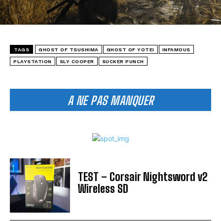
TAGS
GHOST OF TSUSHIMA
GHOST OF YOTEI
INFAMOUS
PLAYSTATION
SLY COOPER
SUCKER PUNCH
A NE PAS MANQUER
TEST – Corsair Nightsword v2
Wireless SD