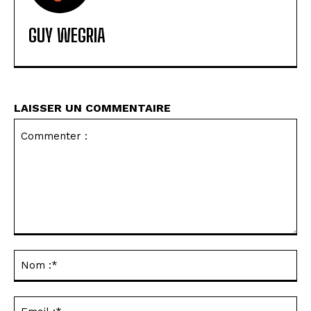
GUY WEGRIA
LAISSER UN COMMENTAIRE
Commenter
:
No
:*
Ema